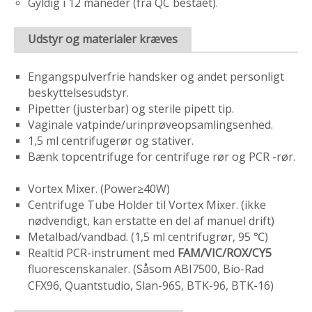
Gyldig i 12 måneder (fra QC bestået).
Udstyr og materialer kræves
Engangspulverfrie handsker og andet personligt
beskyttelsesudstyr.
Pipetter (justerbar) og sterile pipett tip.
Vaginale vatpinde/urinprøveopsamlingsenhed.
1,5 ml centrifugerør og stativer.
Bænk topcentrifuge for centrifuge rør og PCR -rør.
Vortex Mixer. (Power≥40W)
Centrifuge Tube Holder til Vortex Mixer. (ikke
nødvendigt, kan erstatte en del af manuel drift)
Metalbad/vandbad. (1,5 ml centrifugrør, 95 ℃)
Realtid PCR-instrument med
FAM/VIC/ROX/CY5
fluorescenskanaler. (Såsom ABI7500, Bio-Rad
CFX96, Quantstudio, Slan-96S, BTK-96, BTK-16)