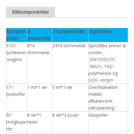
Kitkomponenter
Kompon
8
24 prøver/sæt
Ingrediens
enter
prøver/kit
ST01
8*4
24*4 strimmelrør
Specifikke primer &
lyofiliseret
strimmelrør
sonder,
reagens
DNTP/DUTP,
MG2+, TAQ -
polymerase og
UDG -enzym
STI -
1 ml*1 rør
5 ml*1 rør
Overfladeaktivt
lysebuffer
middel,
afbalanceret
saltopløsning
Én
8 rør*1
8 rør*3 poser
Glasperler
testglaspe
taske
rler