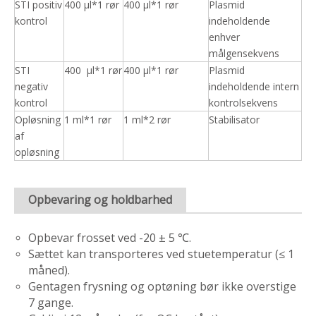
STI positiv
400 μl*1 rør
400 μl*1 rør
Plasmid
kontrol
indeholdende
enhver
målgensekvens
STI
400 μl*1 rør
400 μl*1 rør
Plasmid
negativ
indeholdende intern
kontrol
kontrolsekvens
Opløsning
1 ml*1 rør
1 ml*2 rør
Stabilisator
af
opløsning
Opbevaring og holdbarhed
Opbevar frosset ved -20 ± 5 ℃.
Sættet kan transporteres ved stuetemperatur (≤ 1
måned).
Gentagen frysning og optøning bør ikke overstige
7 gange.