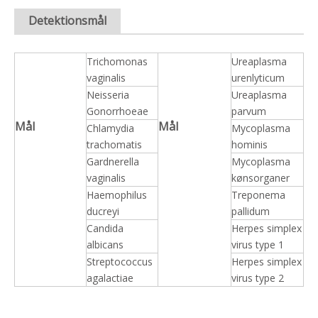
Detektionsmål
Trichomonas
Ureaplasma
vaginalis
urenlyticum
Neisseria
Ureaplasma
Gonorrhoeae
parvum
Mål
Mål
Chlamydia
Mycoplasma
trachomatis
hominis
Gardnerella
Mycoplasma
vaginalis
kønsorganer
Haemophilus
Treponema
ducreyi
pallidum
Candida
Herpes simplex
albicans
virus type 1
Streptococcus
Herpes simplex
agalactiae
virus type 2