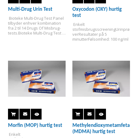
Multi-Drug Urin Test
Oxycodon (OXY) hurtig
test
 Bioteke Multi-Drug Test Panel 
tilbyder enhver kombination 
 Enkelt 
fra 2 til 14 Drugs Of Misbrug-
stofmisbrugsscreening
Urinprø
tests.
Bioteke Multi-Drug Test 
ver
Resultater på 5 
Cup (T Cup) tilbyder 
minutter
Følsomhed: 100 ng/ml
almindelige 14 Drugs of 
Abuse-tests.
Enkeltpanels 
hurtige lægemiddeltests er 
tilgængelige.
Morfin (MOP) hurtig test
Methylendioxymetamfetamin
(MDMA) hurtig test
 Enkelt 