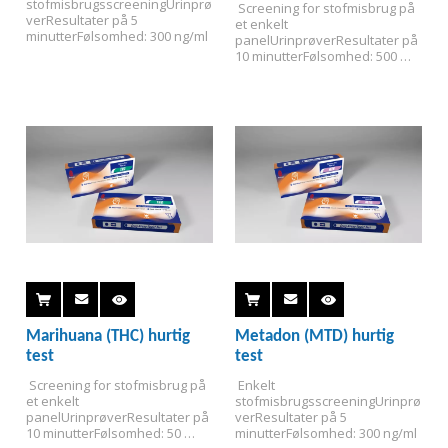
stofmisbrugsscreening
Urinprø
 Screening for stofmisbrug på 
ver
Resultater på 5 
et enkelt 
minutter
Følsomhed: 300 ng/ml
panel
Urinprøver
Resultater på 
10 minutter
Følsomhed: 500 
ng/ml
Marihuana (THC) hurtig
Metadon (MTD) hurtig
test
test
 Screening for stofmisbrug på 
 Enkelt 
et enkelt 
stofmisbrugsscreening
Urinprø
panel
Urinprøver
Resultater på 
ver
Resultater på 5 
10 minutter
Følsomhed: 50 
minutter
Følsomhed: 300 ng/ml