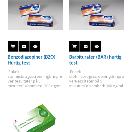
Benzodiazepiner (BZO)
Barbiturater (BAR) hurtig
Hurtig test
test
 Enkelt 
 Enkelt 
stofmisbrugsscreening
Urinprø
stofmisbrugsscreening
Urinprø
ver
Resultater på 5 
ver
Resultater på 5 
minutter
Følsomhed: 300 ng/ml
minutter
Følsomhed: 300 ng/ml