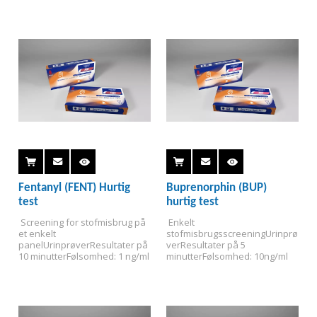
ng/ml
Fentanyl (FENT) Hurtig
Buprenorphin (BUP)
test
hurtig test
 Screening for stofmisbrug på 
 Enkelt 
et enkelt 
stofmisbrugsscreening
Urinprø
panel
Urinprøver
Resultater på 
ver
Resultater på 5 
10 minutter
Følsomhed: 1 ng/ml
minutter
Følsomhed: 10ng/ml