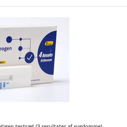
ntigen testsæt (3 resultater af sygdomme)