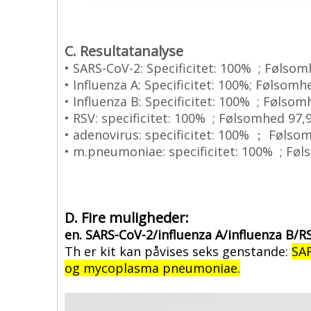
C.
Resultatanalyse
• SARS-CoV-2: Specificitet: 100% ; Følso
• Influenza A: Specificitet: 100%; Følsom
• Influenza B: Specificitet: 100% ; Følso
• RSV: specificitet: 100% ; Følsomhed 97
• adenovirus: specificitet: 100% ； Følso
• m.pneumoniae: specificitet: 100% ; Fø
D. Fire muligheder:
en. SARS-CoV-2/influenza A/influenza B/
Th
er kit kan påvises seks genstande:
SAR
og mycoplasma pneumoniae.