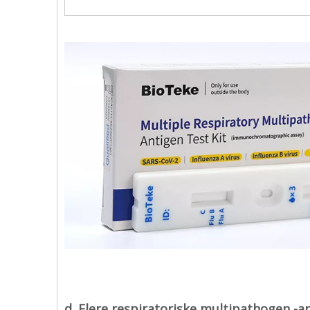
d. Flere respiratoriske multipathogen -a