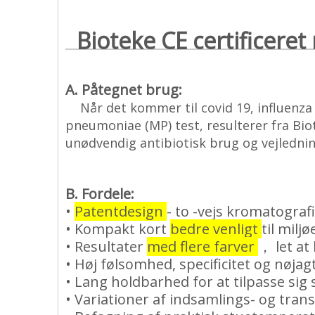
Bioteke CE certificere
A. Påtegnet brug:
Når det kommer til covid 19, influenza
pneumoniae (MP) test, resulterer fra Bio
unødvendig antibiotisk brug og vejledning
B. Fordele:
•
Patentdesign
- to -vejs kromatograf
• Kompakt kort
bedre venligt
til miljø
• Resultater
med flere farver
， let at
• Høj følsomhed, specificitet og nøjagt
• Lang holdbarhed for at tilpasse si
• Variationer af indsamlings- og tra