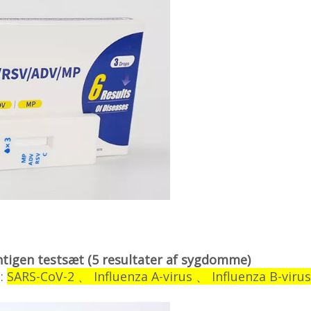
ntigen testsæt (5 resultater af sygdomme)
e:
SARS-CoV-2 、 Influenza A-virus 、 Influenza B-virus