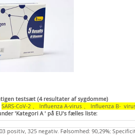
ntigen testsæt (4 resultater af sygdomme)
:
SARS-CoV-2 、 Influenza A-virus 、 Influenza B- virus
er 'Kategori A ' på EU's fælles liste:
3 positiv, 325 negativ. Følsomhed: 90,29%; Specifici