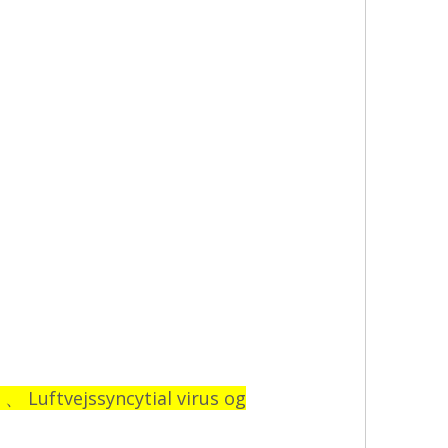
 、 Luftvejssyncytial virus og