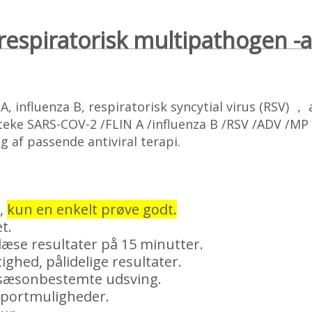
t respiratorisk multipathogen -
 A, influenza B, respiratorisk syncytial virus (RSV)
teke SARS-COV-2 /FLIN A /influenza B /RSV /ADV /MP 
 af passende antiviral terapi.
i,
kun en enkelt prøve godt.
et.
 læse resultater på 15 minutter.
ighed, pålidelige resultater.
g sæsonbestemte udsving.
nsportmuligheder.