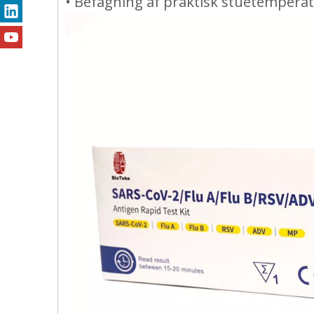
• Befagning af praktisk stuetemperat