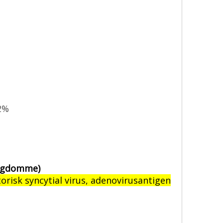
82%
 sygdomme)
atorisk syncytial virus, adenovirusantigen