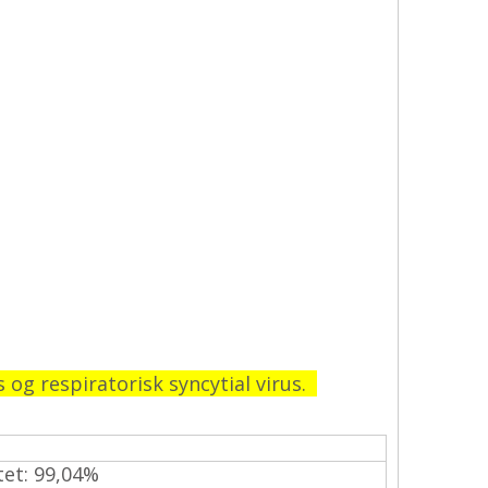
 og respiratorisk syncytial virus.
tet: 99,04%