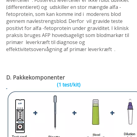
leverceller . Fosterets leverceller er ikke fuldt udviklet
(differentieret) og udskiller en stor mængde alfa -
fetoprotein, som kan komme ind i moderens blod
gennem navlestrengsblod. Derfor vil gravide teste
positivt for alfa -fetoprotein under graviditet. I klinisk
praksis bruges AFP hovedsageligt som blodmarkør til
primær leverkræft til diagnose og
effektivitetsovervågning af primær leverkræft .
D. Pakkekomponenter
(1 test/kit)