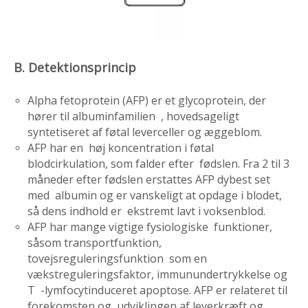
B. Detektionsprincip
Alpha fetoprotein (AFP) er et glycoprotein, der
hører til albuminfamilien , hovedsageligt
syntetiseret af føtal leverceller og æggeblom.
AFP har en høj koncentration i føtal
blodcirkulation, som falder efter fødslen. Fra 2 til 3
måneder efter fødslen erstattes AFP dybest set
med albumin og er vanskeligt at opdage i blodet,
så dens indhold er ekstremt lavt i voksenblod.
AFP har mange vigtige fysiologiske funktioner,
såsom transportfunktion,
tovejsreguleringsfunktion som en
vækstreguleringsfaktor, immunundertrykkelse og
T -lymfocytinduceret apoptose. AFP er relateret til
forekomsten og udviklingen af leverkræft og