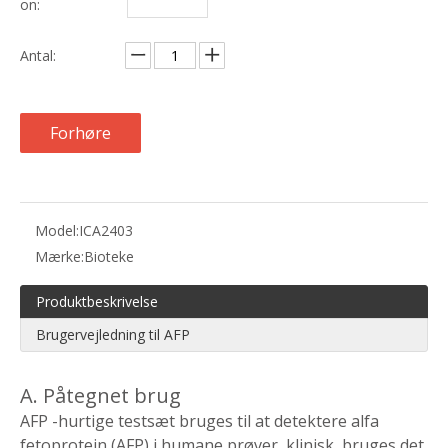
on:
Antal:
Forhøre
Model:
ICA2403
Mærke:
Bioteke
Produktbeskrivelse
Brugervejledning til AFP
A. Påtegnet brug
AFP -hurtige testsæt bruges til at detektere alfa
fetoprotein (AFP) i humane prøver, klinisk bruges det